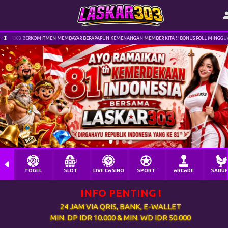
SKAR303 BERKOMITMEN MEMBAYAR BERAPAPUN KEMENANGAN MEMBER KITA !! BONUS ROLL MINGGUAN 1% |
TOGEL
SLOT
LIVE CASINO
SPORT
ARCADE
SABU
INFO PENTING !
24 JAM VIA QRIS, BANK, E-WALLET
MIN. DP IDR 10.000 & MIN. WD IDR 50.000