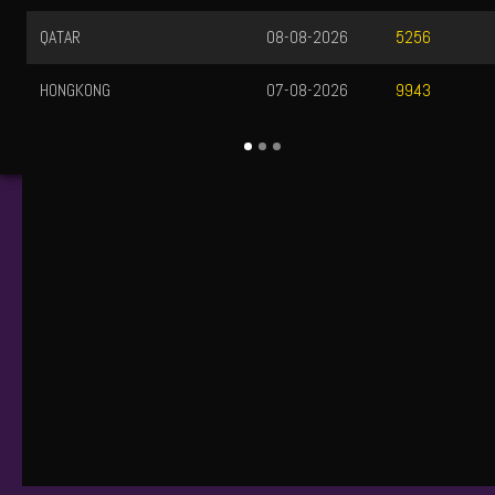
QATAR
08-08-2026
5256
HONGKONG
07-08-2026
9943